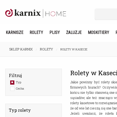
KARNISZE
ROLETY
PLISY
ŻALUZJE
MOSKITIERY
SKLEP KARNIX
ROLETY
ROLETY W KASECIE
Rolety w Kasec
Filtruj
Jakie powinny być rolety oki
Typ
firmowych biurach? Oczywiśc
Cecha
końcu nie tylko stanowią one
sąsiadów, ale też znacząco w
rolety kasetowe to rozwiązan
że od wie lat cieszą się one ba
Typ rolety
Jeżeli uważasz, że rolet