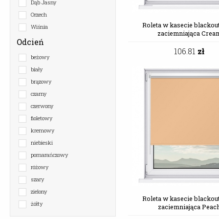
Dąb Jasny
Orzech
Wiśnia
Odcień
beżowy
biały
brązowy
czarny
czerwony
fioletowy
kremowy
niebieski
pomarańczowy
różowy
szary
zielony
żółty