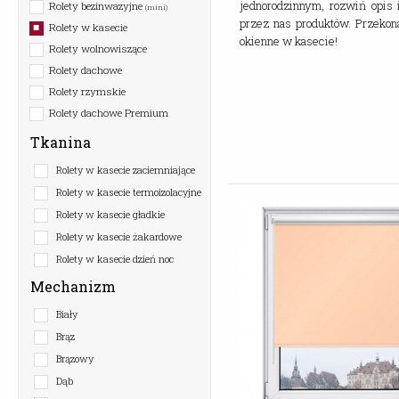
jednorodzinnym, rozwiń opis
Rolety bezinwazyjne
(mini)
przez nas produktów. Przekon
Rolety w kasecie
okienne w kasecie!
Rolety wolnowiszące
Rolety dachowe
Rolety rzymskie
Rolety dachowe Premium
Tkanina
Rolety w kasecie zaciemniające
Rolety w kasecie termoizolacyjne
Rolety w kasecie gładkie
Rolety w kasecie żakardowe
Rolety w kasecie dzień noc
Mechanizm
Biały
Brąz
Brązowy
Dąb