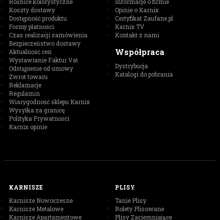
Różnice kolorystyczne
Informacje o firmie
Koszty dostawy
Opinie o Karnix
Dostępność produktu
Certyfikat Zaufane.pl
Formy płatności
Karnix TV
Czas realizacji zamówienia
Kontakt z nami
Bezpieczeństwo dostawy
Współpraca
Aktualność cen
Wystawianie Faktur Vat
Dystrybucja
Odstąpienie od umowy
Katalogi do pobrania
Zwrot towaru
Reklamacje
Regulamin
Wiarygodność sklepu Karnix
Wysyłka za granicę
Polityka Prywatności
Karnix opinie
KARNISZE
PLISY
Karnisze Nowoczesne
Tanie Plisy
Karnisze Metalowe
Rolety Plisowane
Karnisze Apartamentowe
Plisy Zaciemniające