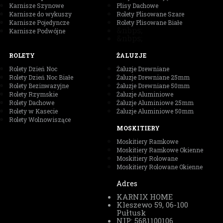
Karnisze Szynowe
Plisy Dachowe
Karnisze do wykuszy
Rolety Plisowane Szare
Karnisze Pojedyncze
Rolety Plisowane Białe
&nbps;
Karnisze Podwójne
&nbps;
ROLETY
ŻALUZJE
Rolety Dzień Noc
Żaluzje Drewniane
Rolety Dzień Noc Białe
Żaluzje Drewniane 25mm
Rolety Bezinwazyjne
Żaluzje Drewniane 50mm
Rolety Rzymskie
Żaluzje Aluminiowe
Rolety Dachowe
Żaluzje Aluminiowe 25mm
Rolety w Kasecie
Żaluzje Aluminiowe 50mm
Rolety Wolnowiszące
MOSKITIERY
Moskitiery Ramkowe
Moskitiery Ramkowe Okienne
Moskitiery Rolowane
Moskitiery Rolowane Okienne
Adres
KARNIX HOME
Kleszewo 59, 06-100
Pułtusk
NIP: 5681100106